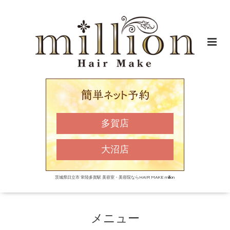
多賀店
大沼店
茨城県日立市 常陸多賀駅 美容室・美容院ならHAIR MAKE million
メニュー