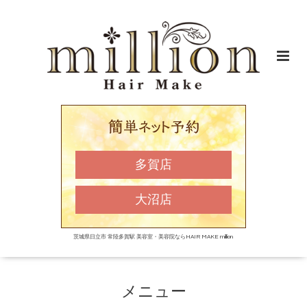
多賀店
大沼店
茨城県日立市 常陸多賀駅 美容室・美容院ならHAIR MAKE million
メニュー