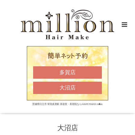
多賀店
大沼店
茨城県日立市 常陸多賀駅 美容室・美容院ならHAIR MAKE million
大沼店