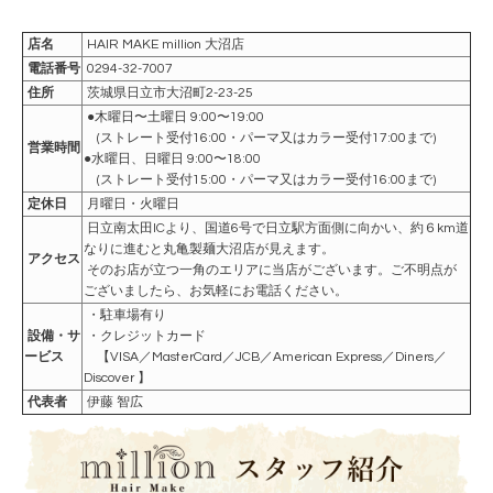
店名
HAIR MAKE million 大沼店
電話番号
0294-32-7007
住所
茨城県日立市大沼町2-23-25
●木曜日〜土曜日 9:00〜19:00
(ストレート受付16:00・パーマ又はカラー受付17:00まで)
営業時間
●水曜日、日曜日 9:00〜18:00
(ストレート受付15:00・パーマ又はカラー受付16:00まで)
定休日
月曜日・火曜日
日立南太田ICより、国道6号で日立駅方面側に向かい、約６km道
なりに進むと丸亀製麺大沼店が見えます。
アクセス
そのお店が立つ一角のエリアに当店がございます。ご不明点が
ございましたら、お気軽にお電話ください。
・駐車場有り
設備・サ
・クレジットカード
ービス
【VISA／MasterCard／JCB／American Express／Diners／
Discover 】
代表者
伊藤 智広