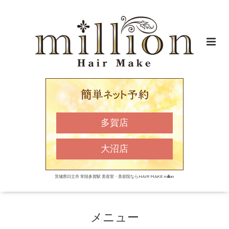
多賀店
大沼店
茨城県日立市 常陸多賀駅 美容室・美容院ならHAIR MAKE million
メニュー