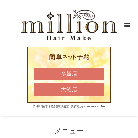
多賀店
大沼店
茨城県日立市 常陸多賀駅 美容室・美容院ならHAIR MAKE million
メニュー