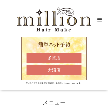
多賀店
大沼店
茨城県日立市 常陸多賀駅 美容室・美容院ならHAIR MAKE million
メニュー