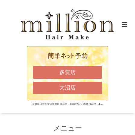
多賀店
大沼店
茨城県日立市 常陸多賀駅 美容室・美容院ならHAIR MAKE million
メニュー