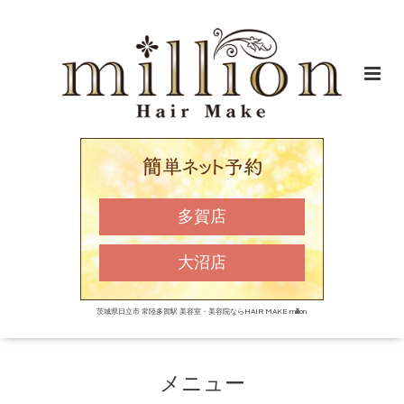
多賀店
大沼店
茨城県日立市 常陸多賀駅 美容室・美容院ならHAIR MAKE million
メニュー