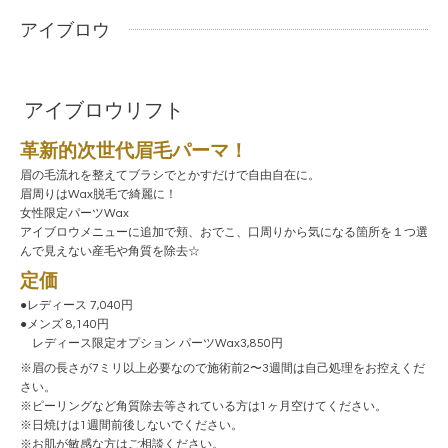
アイブロウ
アイブロウリフト
革新的次世代眉毛パーマ！
眉の毛流れを整えてブラシでとかすだけで自由自在に。
眉周りはWax脱毛で綺麗に！
女性限定パーツWax
アイブロウメニューに追加で頬、おでこ、口周りから気になる箇所を１つ選
んで見えない産毛や角質を除去☆
定価
●レディース 7,040円
●メンズ 8,140円
レディース限定オプション パーツWax3,850円
※眉の長さが7ミリ以上必要なので施術前2〜3週間は自己処理をお控えくだ
さい。
※ピーリングなど角質除去等されている方は1ヶ月空けてください。
※日焼けは1週間前後しないでください。
※お肌が敏感な方はご相談ください。