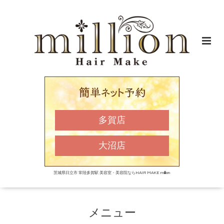
多賀店
大沼店
茨城県日立市 常陸多賀駅 美容室・美容院ならHAIR MAKE million
メニュー