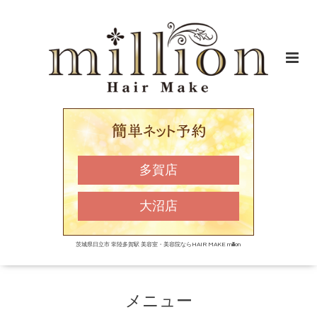
多賀店
大沼店
茨城県日立市 常陸多賀駅 美容室・美容院ならHAIR MAKE million
メニュー