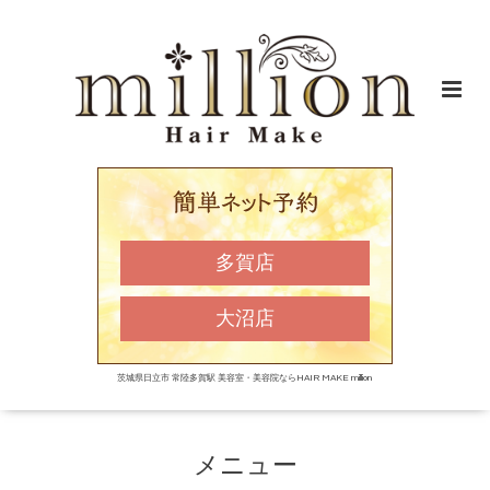
多賀店
大沼店
茨城県日立市 常陸多賀駅 美容室・美容院ならHAIR MAKE million
メニュー