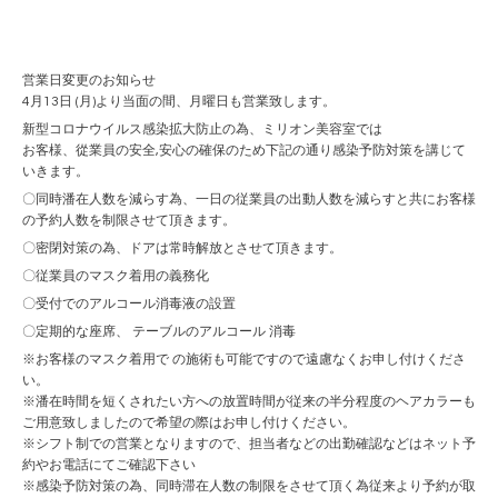
営業日変更のお知らせ
4
月
13
日
(
月
)
より当面の間、月曜日も営業致します。
新型コロナウイルス感染拡大防止の為、ミリオン美容室では
お客様、從業員の安全
,
安心の確保のため下記の通り感染予防対策を講じて
いきます。
〇同時潘在人数を減らす為、一日の従業員の出動人数を減らすと共にお客様
の予約人数を制限させて頂きます。
〇密閉対策の為、ドアは常時解放とさせて頂きます。
〇従業員のマスク着用の義務化
〇受付でのアルコール消毒液の設置
〇定期的な座席、 テーブルのアルコール 消毒
※お客様のマスク着用で の施術も可能ですので遠慮なくお申し付けくださ
い。
※潘在時間を短くされたい方への放置時間が従来の半分程度のヘアカラーも
ご用意致しましたので希望の際はお申し付けください。
※シフト制での営業となりますので、担当者などの出勤確認などはネット予
約やお電話にてご確認下さい
※感染予防対策の為、同時滞在人数の制限をさせて頂く為従来より予約が取