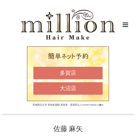
多賀店
大沼店
茨城県日立市 常陸多賀駅 美容室・美容院ならHAIR MAKE million
佐藤 麻矢