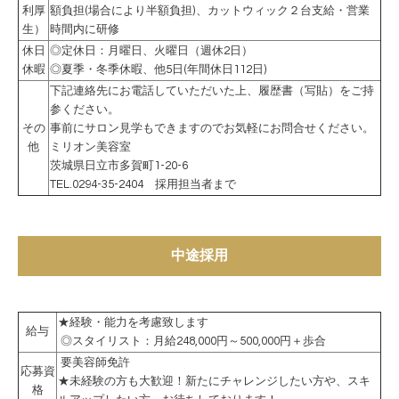
利厚
額負担(場合により半額負担)
、
カットウィック２台支給・営業
生）
時間内に研修
休日
◎定休日：月曜日、火曜日（週休2日）
休暇
◎夏季・冬季休暇、他5日(年間休日112日)
下記連絡先にお電話していただいた上、履歴書（写貼）をご持
参ください。
その
事前にサロン見学もできますのでお気軽にお問合せください。
他
ミリオン美容室
茨城県日立市多賀町1-20-6
TEL.0294-35-2404 採用担当者まで
中途採用
★経験・能力を考慮致します
給与
◎スタイリスト：月給248,000円～500,000円＋歩合
要美容師免許
応募資
★未経験の方も大歓迎！新たにチャレンジしたい方や、スキ
格