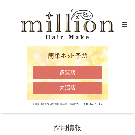
多賀店
大沼店
茨城県日立市 常陸多賀駅 美容室・美容院ならHAIR MAKE million
採用情報