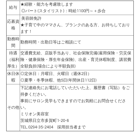
★経験・能力を考慮致します
給与
◎パート(スタイリスト)：時給1100円～＋歩合
美容師免許
応募資
★子育て中のママさん、ブランクのある方、お待ちしており
格
ます！
勤務時
勤務時間・出勤日等はご相談にて
間
待遇
交通費支給、店販手当あり、社会保険完備(雇用保険・労災保
（福利
険・健康保険・厚生年金保険)、出産・育児休暇制度、講習費
厚生）
全額負担(場合により半額負担)
休日休
◎定休日：月曜日、火曜日（週休2日）
暇
◎夏季・冬季休暇、他5日(年間休日112日)
下記連絡先にお電話していただいた上、履歴書（写貼）をご
持参ください。
事前にサロン見学もできますのでお気軽にお問合せくださ
その他
い。
ミリオン美容室
茨城県日立市多賀町1-20-6
TEL.0294-35-2404 採用担当者まで