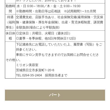
ルアップしたい方、お待ちしております！
勤務時
水・日 9:00～18:00／
木・金・土 9:00～19:00
間
※勤務時間・出勤日等は応相談 ※試用期間1～3カ月間
待遇
交通費支給、店販手当あり、社会保険完備(雇用保険・労災保
（福利
険・健康保険・厚生年金保険)、出産・育児休暇制度、講習費
厚生）
全額負担(場合により半額負担)
休日休
◎定休日：月曜日、火曜日（週休2日）
暇
◎夏季・冬季休暇、他5日(年間休日112日)
下記連絡先にお電話していただいた上、履歴書（写貼）をご
持参ください。
事前にサロン見学もできますのでお気軽にお問合せくださ
その他
い。
ミリオン美容室
茨城県日立市多賀町1-20-6
TEL.0294-35-2404 採用担当者まで
パート