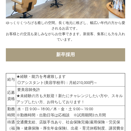
ゆっくりくつろげる癒しの空間。長く地元に根ざし、幅広い年代の方から愛
されるお店です。
お客様との交流も楽しみながらお仕事できます。新規客、集客にも力を入れ
ています。
新卒採用
★経験・能力を考慮致します
給与
◎アシスタント(美容学校卒)：月給210,000円～
要美容師免許
応募
★未経験の方も大歓迎！新たにチャレンジしたい方や、スキル
資格
アップしたい方、お待ちしております！
勤務
水・日 9:00～18:00／
木・金・土 9:00～19:00
時間
※勤務時間・出勤日等は応相談
※試用期間3カ月間
待遇
交通費支給、店販手当あり、社会保険完備(雇用保険・労災保
（福
険・健康保険・厚生年金保険)、出産・育児休暇制度、講習費全