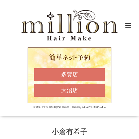
多賀店
大沼店
茨城県日立市 常陸多賀駅 美容室・美容院ならHAIR MAKE million
小倉有希子