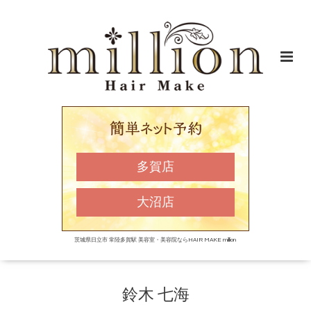
多賀店
大沼店
茨城県日立市 常陸多賀駅 美容室・美容院ならHAIR MAKE million
鈴木 七海