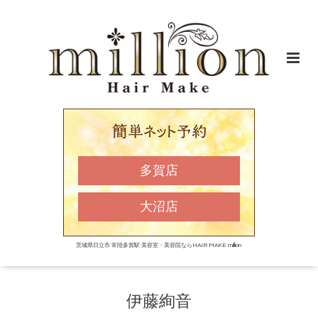
多賀店
大沼店
茨城県日立市 常陸多賀駅 美容室・美容院ならHAIR MAKE million
伊藤絢音